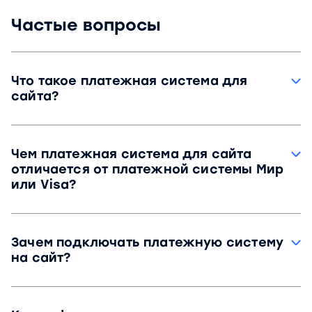
Частые вопросы
Что такое платежная система для
сайта?
Платежная система для сайта — это набор
сервисов и инструментов, которые позволяют
Чем платежная система для сайта
бизнесу принимать и обрабатывать
отличается от платежной системы Мир
безналичные онлайн-платежи через интернет.
или Visa?
Платежные системы, такие как Мир и Visa,
устанавливают правила работы банковских
Зачем подключать платежную систему
карт, а платежная система для сайта — это
на сайт?
сервис, который по этим правилам принимает
и обрабатывает онлайн-платежи.
Без платежной системы на сайте невозможно
принимать онлайн-оплату, так как отсутствует