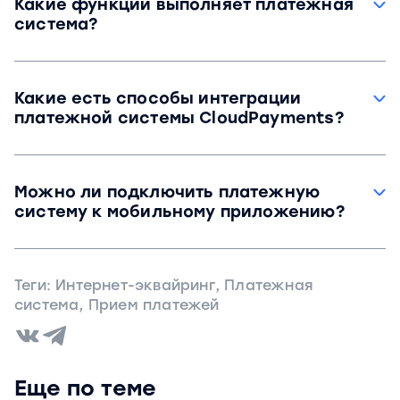
Какие функции выполняет платежная
инфраструктура для авторизации, обработки
система?
и перевода средств от клиента продавцу.
Платежная система обеспечивает прием и
обработку онлайн-платежей, включая их
Какие есть способы интеграции
авторизацию, защиту данных.
платежной системы CloudPayments?
Через платежные модули для CMS/CRM, API и
без прямой интеграции — с помощью
Можно ли подключить платежную
платежных ссылок и QR-кодов.
систему к мобильному приложению?
Да. Платежную систему можно интегрировать
не только на сайт, но и в мобильное
Теги:
Интернет-эквайринг
,
Платежная
приложение.
система
,
Прием платежей
Еще по теме