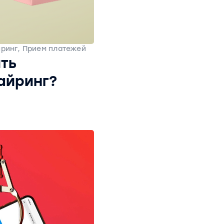
йринг, Прием платежей
ть
айринг?