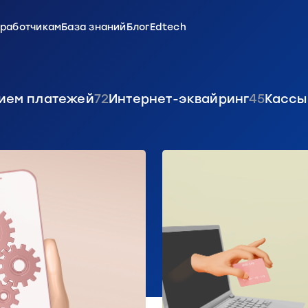
зработчикам
База знаний
Блог
Edtech
ием платежей
72
Интернет-эквайринг
45
Кассы