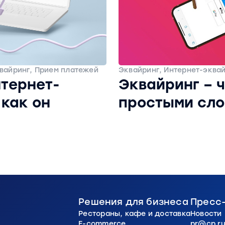
вайринг, Прием платежей
Эквайринг, Интернет-эква
нтернет-
Эквайринг – ч
 как он
простыми сл
Решения для бизнеса
Пресс
Рестораны, кафе и доставка
Новости
E-commerce
pr@cp.r