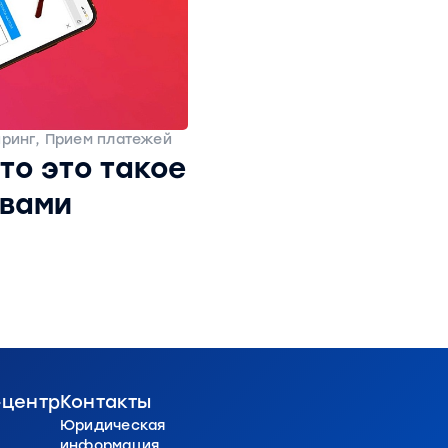
йринг, Прием платежей
то это такое
овами
-центр
Контакты
Юридическая
u
информация