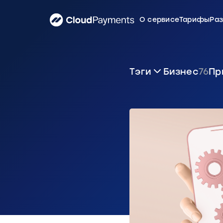
О сервисе
Тарифы
Ра
Тэги
Бизнес
76
Пр