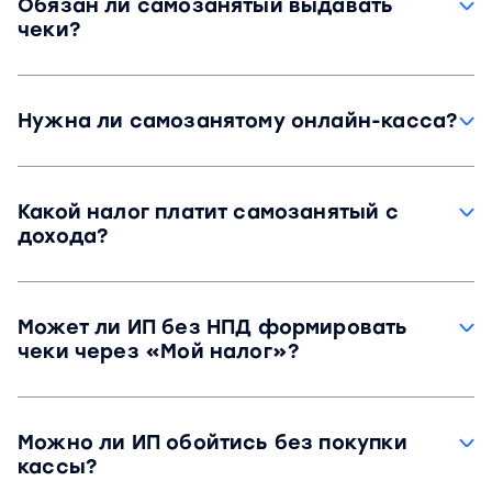
Обязан ли самозанятый выдавать
чеки?
Да, самозанятый обязан выдать чек при
любом расчете с клиентом, независимо от
Нужна ли самозанятому онлайн-касса?
суммы оплаты.
Нет, самозанятые на НПД не используют ККТ.
Чеки они формируют через сервис «Мой
Какой налог платит самозанятый с
налог».
дохода?
С доходов от физических лиц ставка
составляет 4%, с доходов от юридических лиц
Может ли ИП без НПД формировать
и ИП — 6%. Налог рассчитывается
чеки через «Мой налог»?
автоматически на основании
сформированных чеков.
Нет. «Мой налог» подходит только для
плательщиков НПД. ИП на других налоговых
Можно ли ИП обойтись без покупки
режимах обычно используют ККТ, если не
кассы?
попадают в список исключений.