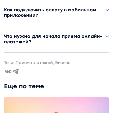
Да, можно использовать оплату по QR-кодам
или платежным ссылкам.
Как подключить оплату в мобильном
приложении?
С помощью Mobile SDK CloudPayments.
Что нужно для начала приема онлайн-
платежей?
Заключить договор с банком-эквайером или
платежным сервисом (например,
Теги:
Прием платежей
,
Бизнес
CloudPayments), а также подключить онлайн-
кассу CloudKassir для выдачи фискальных
чеков за каждый онлайн-платеж.
Еще по теме