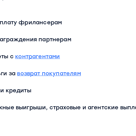
арплату фрилансерам
знаграждения партнерам
еты с
контрагентами
ьги за
возврат покупателям
 и кредиты
жные выигрыши, страховые и агентские выпл