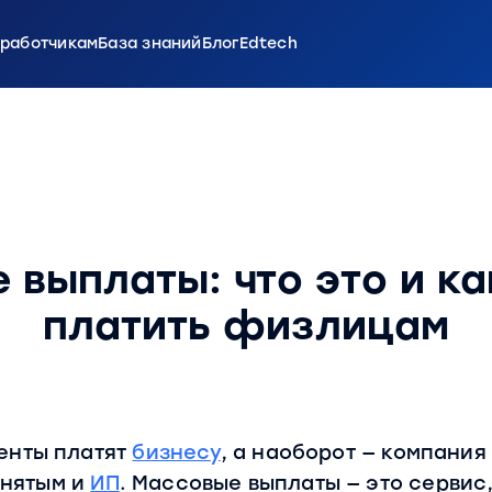
зработчикам
База знаний
Блог
Edtech
 выплаты: что это и ка
платить физлицам
иенты платят
бизнесу
, а наоборот — компания
анятым и
ИП
. Массовые выплаты — это сервис