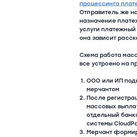
процессинга плат
Отправитель же н
назначение платеж
услуги платежный 
она зависит расск
Схема работа масс
все устроено на п
ООО или ИП под
мерчантом
После регистрац
массовых выплат
отдельный банко
системы CloudP
Мерчант формир