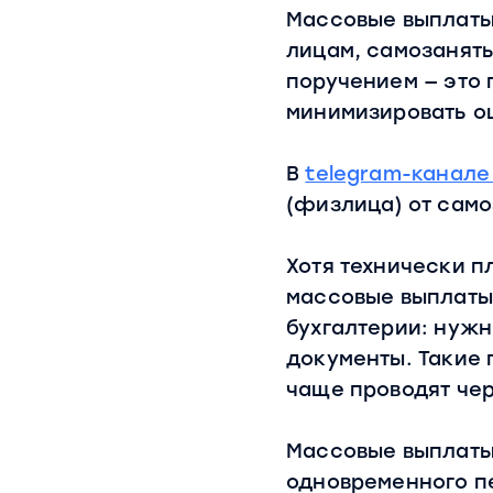
Массовые выплаты
лицам, самозаняты
поручением — это 
минимизировать о
В
telegram-канале
(физлица) от само
Хотя технически п
массовые выплаты
бухгалтерии: нуж
документы. Такие 
чаще проводят че
Массовые выплаты
одновременного пе