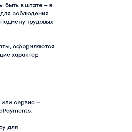
 быть в штате — в
о для соблюдения
 подмену трудовых
латы, оформляются
ящие характер
или сервис —
udPayments.
ру для