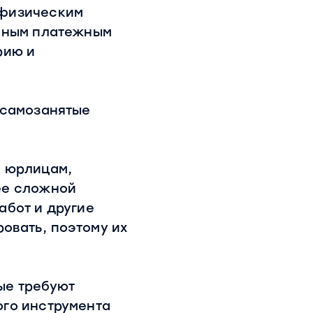
 физическим
диным платежным
рию и
 самозанятые
и юрлицам,
ее сложной
абот и другие
овать, поэтому их
ые требуют
ого инструмента