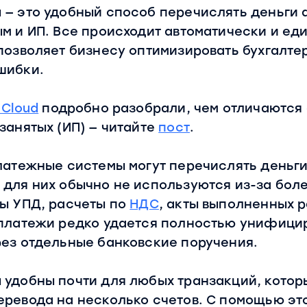
 — это удобный способ перечислять деньги
м и ИП. Все происходит автоматически и е
позволяет бизнесу оптимизировать бухгалте
шибки.
 Cloud
подробно разобрали, чем отличаются
занятых (ИП) — читайте
пост
.
латежные системы могут перечислять деньг
 для них обычно не используются из-за бол
ны УПД, расчеты по
НДС
, акты выполненных р
платежи редко удается полностью унифицир
рез отдельные банковские поручения.
 удобны почти для любых транзакций, котор
ревода на несколько счетов. С помощью эт