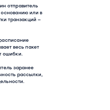
ин отправитель
 основанию или в
тки транзакций —
 расписание
вает весь пакет
т ошибки.
итель заранее
чность рассылки,
дельности.