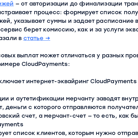
ежей
— от авторизации до финализации тран
астраивает процесс: формирует список полу
ей, указывает суммы и задает расписание в
сервис берет комиссию, как и за услуги эква
азали в
статье →
овых выплат может отличаться у разных про
римере CloudPayments:
ключает интернет-эквайринг CloudPayments 
ии и аутетификации мерчанту заводят внут
, деньги с которого отправляются получател
вский счет, а мерчант-счет — то есть, как б
ayments
ует список клиентов, которым нужно отправ