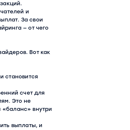
закций.
чателей и
ыплат. За свои
йринга — от чего
вайдеров. Вот как
и становится
ренний счет для
ям. Это не
ы «баланс» внутри
ить выплаты, и