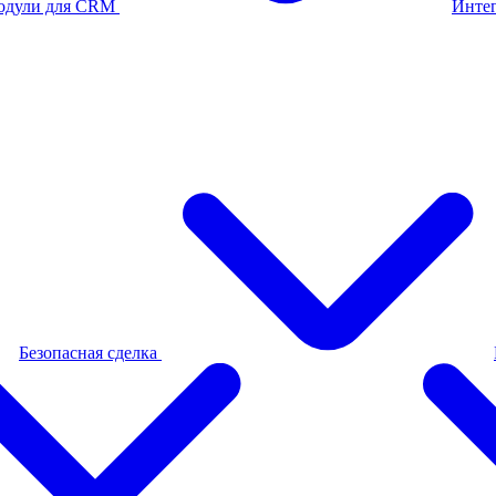
одули для CRM
Инте
Безопасная сделка