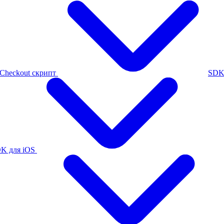
Checkout скрипт
SDK
K для iOS