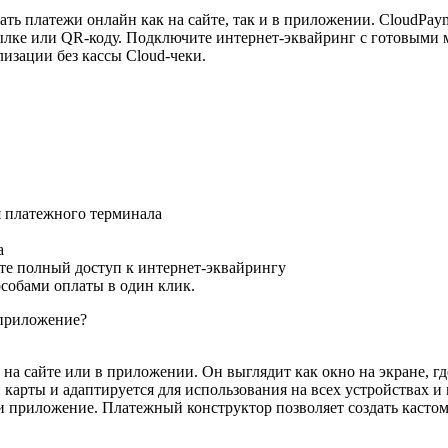
ать платежи онлайн как на сайте, так и в приложении. CloudPa
ссылке или QR-коду. Подключите интернет-эквайринг с готовым
лизации без кассы Cloud-чеки.
я платежного терминала
а
те полный доступ к интернет-эквайрингу
собами оплаты в один клик.
 приложение?
на сайте или в приложении. Он выглядит как окно на экране, г
 карты и адаптируется для использования на всех устройствах и
или приложение. Платежный конструктор позволяет создать кас