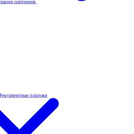
грации партнеров
Рекуррентные платежи